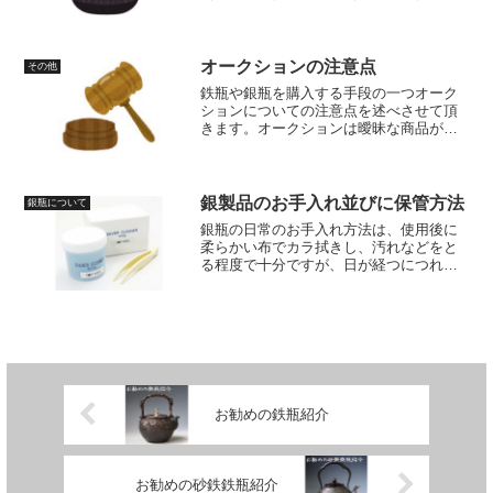
木県（天明鉄瓶）、富山県（高岡鉄
瓶）、三重県（桑名鉄瓶）、東京都（江
戸鉄瓶）等々、日本各地で作られてお
り、産地それぞれの特徴や歴史がありま
オークションの注意点
その他
す。
鉄瓶や銀瓶を購入する手段の一つオーク
ションについての注意点を述べさせて頂
きます。オークションは曖昧な商品が非
常に多く（意図的に偽っているもの、販
売者の知識不足によるもの等）購入する
場合には十分な注意が必要です。
銀製品のお手入れ並びに保管方法
銀瓶について
銀瓶の日常のお手入れ方法は、使用後に
柔らかい布でカラ拭きし、汚れなどをと
る程度で十分ですが、日が経つにつれて
空気中の硫黄分と反応して黒ずんできた
り細かい傷が付いたりするので、そうな
るとしっかりとしたお手入れが必要で
す。
お勧めの鉄瓶紹介
お勧めの砂鉄鉄瓶紹介