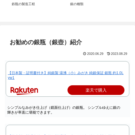
鉄瓶の製造工程
銀の種類
鋳
お勧めの銀瓶（銀壺）紹介
2020.06.29
2023.08.29
【日本製・証明書付き】純銀製 湯沸（小）みがき 純銀保証 銀瓶 約1.0L
yw1
楽天で購入
シンプルなみがき仕上げ（鏡面仕上げ）の銀瓶。 シンプルゆえに銀の
輝きが率直に堪能できます。