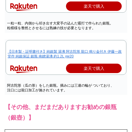
楽天で購入
一粒一粒、内側から叩き出す大変手の込んだ霰打で作られた銀瓶。
粒模様を整然とさせるには熟練の技が必要となります。
【日本製・証明書付き】純銀製 湯沸 阿古陀形 龍口 鳴り金付き 伊藤一政
堂作 純銀保証 銀瓶 南鐐湯沸 約1.2L yw20
楽天で購入
阿古陀形（瓜の形）をした銀瓶。摘みには三連の輪が ついており、
注口には龍口加工が施されています。
【その他、まだまだありますお勧めの銀瓶
（銀壺）】