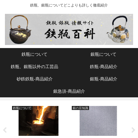
鉄瓶、銀瓶についてどこよりも詳しく徹底紹介
鉄瓶について
銀瓶について
鉄瓶、銀瓶以外の工芸品
鉄瓶‐商品紹介
砂鉄鉄瓶‐商品紹介
銀瓶‐商品紹介
銀急須‐商品紹介
鉄瓶について
銀の豆知識
鉄