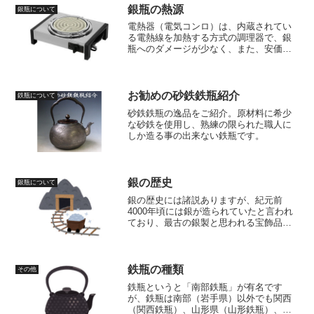
銀瓶の熱源
銀瓶について
電熱器（電気コンロ）は、内蔵されてい
る電熱線を加熱する方式の調理器で、銀
瓶へのダメージが少なく、また、安価で
手に入るので個人的には1番お勧めの熱源
です。茶道でもよく使用されており、炭
を模した形状の電熱器（電気炭）といっ
た物もあります。
お勧めの砂鉄鉄瓶紹介
鉄瓶について
砂鉄鉄瓶の逸品をご紹介。原材料に希少
な砂鉄を使用し、熟練の限られた職人に
しか造る事の出来ない鉄瓶です。
銀の歴史
銀瓶について
銀の歴史には諸説ありますが、紀元前
4000年頃には銀が造られていたと言われ
ており、最古の銀製と思われる宝飾品が
紀元前3000年頃の古代遺跡遺跡から発見
されています。当時は銀の精錬技術が未
発達であった為、銀は金より高価なもの
として取り扱われていました。
鉄瓶の種類
その他
鉄瓶というと「南部鉄瓶」が有名です
が、鉄瓶は南部（岩手県）以外でも関西
（関西鉄瓶）、山形県（山形鉄瓶）、栃