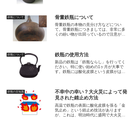
形、筒形、平丸形などの形があり、胴に
は霰（あられ）や文様などの装飾が施さ
れた物もあります。
骨董鉄瓶について
鉄瓶について
骨董鉄瓶の本物の見分け方などについ
て。骨董鉄瓶につきましては、非常に多
くの紛い物が出回っているので注意が必
要です。意図的に偽っているもの、販売
者の知識不足によるもの等様々ですが、
余程専門的知識がないと本物を見分ける
のは難しいかと思います。
鉄瓶の使用方法
鉄瓶について
新品の鉄瓶は「鉄瓶ならし」を行ってく
ださい。特に使い始めの1ヶ月が大事で
す。鉄瓶には酸化皮膜という皮膜がはら
れており、これが錆止めの役割を果たし
ています。この皮膜が剥がれない内に湯
垢をつけてしまうのが鉄瓶を錆びにくく
するポイントです。
不幸中の幸い？大火災によって発
鉄瓶の豆知識
見された錆止め方法
高温で鉄瓶の表面に酸化皮膜を張る「金
気止め」という錆止め技法があります
が、これは、明治時代に盛岡で大火災が
あり、鉄瓶の工房が焼けてしまった時
に、焼け跡から出てきた鉄瓶や釜を使っ
てみたところ、錆が出なかった事から考
案されたといわれています。