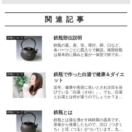
関連記事
鉄瓶部位説明
鉄瓶について
鉄瓶の蓋、肩、弦、環付、胴、口など、
各パーツごとに図入りで解説。南部鉄瓶
は基本的に摘みと蓋が一体型で鉄で出来
ています。関西鉄瓶は主に蓋が銅で作ら
れていて、摘み、座などの組み合わせに
よって出来ています。
鉄瓶で作った白湯で健康＆ダイエ
鉄瓶について
ット
近年、健康や美容に良いとされ注目を浴
びている「白湯（さゆ）」。でも、白湯
とお湯とは何が違うのでしょうか？ま
た、白湯のメリット、作り方、なぜ白湯
作りに鉄瓶が適しているのかについても
紹介させて頂きます。
鉄瓶とは
鉄瓶について
鉄瓶とは湯を沸かす鋳鉄製の器具です。
茶釜から発展したもので、注口（つぎく
ち）と弦（つる）がついています。丸