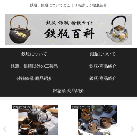
鉄瓶、銀瓶についてどこよりも詳しく徹底紹介
鉄瓶について
銀瓶について
鉄瓶、銀瓶以外の工芸品
鉄瓶‐商品紹介
砂鉄鉄瓶‐商品紹介
銀瓶‐商品紹介
銀急須‐商品紹介
鉄瓶について
鉄瓶について
銀