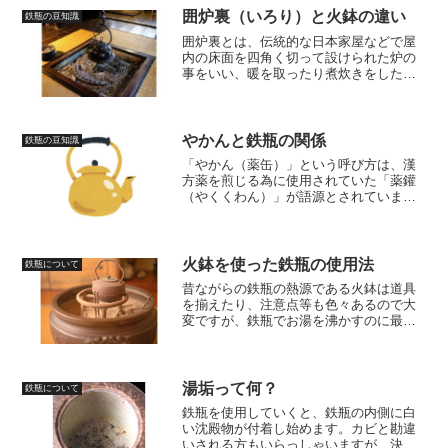
囲炉裏（いろり）と火鉢の違い
鉄瓶の豆知識
囲炉裏とは、伝統的な日本家屋などで屋
内の床面を四角く切って設けられた炉の
事をいい、暖を取ったり煮炊きをした
り、照明、乾燥といった目的にも使用さ
れます。火鉢との違いを大まかに言う
と、囲炉裏は備え付けの設備で、火鉢は
持ち運んで移動できる道具という事で
やかんと鉄瓶の関係
鉄瓶の豆知識
す。
「やかん（薬缶）」という呼び方は、漢
方薬を煎じる為に使用されていた「薬鑵
（やくくわん）」が語源とされていま
す。また、茶の湯釜に注ぎ口と弦を付け
たものは鉄薬鑵（てつやかん）、後に
「手取り釜」と呼ばれ、それが「鉄瓶」
の起源と考えられています。
火鉢を使った鉄瓶の使用法
鉄瓶について
昔ながらの鉄瓶の熱源である火鉢は道具
を揃えたり、注意点等も色々あるので大
変ですが、鉄瓶でお湯を沸かすのに最も
適した熱源の1つです。炭火は炎ではな
く、遠赤外線で加熱している為、いわゆ
る「強火の遠火」が可能で、鉄瓶へのダ
メージも少ないです。
湯垢って何？
鉄瓶について
鉄瓶を使用していくと、鉄瓶の内側に白
い沈殿物が付着し始めます。カビと勘違
いされる方もいらっしゃいますが、決し