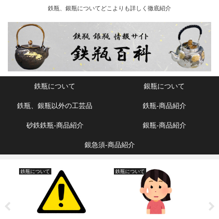
鉄瓶、銀瓶についてどこよりも詳しく徹底紹介
鉄瓶について
銀瓶について
鉄瓶、銀瓶以外の工芸品
鉄瓶‐商品紹介
砂鉄鉄瓶‐商品紹介
銀瓶‐商品紹介
銀急須‐商品紹介
鉄瓶について
鉄瓶について
鉄