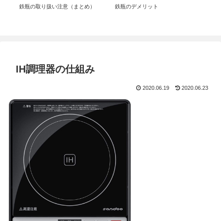
鉄瓶の取り扱い注意（まとめ）
鉄瓶のデメリット
鉄
は
IH調理器の仕組み
2020.06.19
2020.06.23