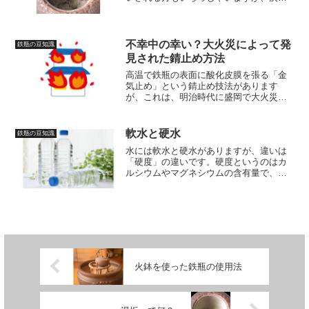
てゴシゴシ洗ったりしないでください。
これは湯垢と呼ばれるもので、この湯垢
こそがお湯をまろやかで美味しいものに
してくれる秘訣なのです。
不幸中の幸い？大火災によって発
鉄瓶の豆知識
見された錆止め方法
高温で鉄瓶の表面に酸化皮膜を張る「金
気止め」という錆止め技法があります
が、これは、明治時代に盛岡で大火災が
あり、鉄瓶の工房が焼けてしまった時
に、焼け跡から出てきた鉄瓶や釜を使っ
てみたところ、錆が出なかった事から考
軟水と硬水
鉄瓶の豆知識
案されたといわれています。
水には軟水と硬水がありますが、違いは
「硬度」の違いです。硬度というのはカ
ルシウムやマグネシウムの含有量で、１L
あたり硬度120mg未満が軟水、120mg以
上が硬水とされています。軟水と硬水に
はそれぞれの特徴がありますので説明さ
せて頂きます。
火鉢を使った鉄瓶の使用法