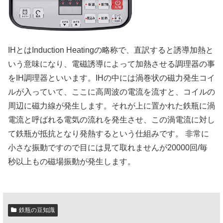
IHとはInduction Heatingの略称で、直訳すると誘導加熱と
いう意味になり、電磁誘導によって加熱させる調理器の事
をIH調理器といいます。IHの中には渦巻状の磁力発生コイ
ルが入っていて、ここに高周波の電流を流すと、コイルの
周辺に磁力線が発生します。それが上に置かれた鉄瓶に渦
電流と呼ばれる電気の流れを発生させ、この渦電流に対し
て鉄瓶が抵抗となり発熱するという仕組みです。 非常に
小さな振動ですので目には見て取れませんが20000回/毎
秒以上もの磁場振動が発生します。
鉄瓶の豆知識