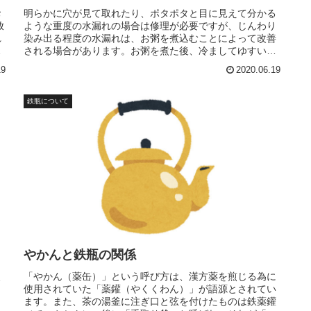
お
明らかに穴が見て取れたり、ポタポタと目に見えて分かる
放
ような重度の水漏れの場合は修理が必要ですが、じんわり
れ
染み出る程度の水漏れは、お粥を煮込むことによって改善
錆
される場合があります。お粥を煮た後、冷ましてゆすいで
からよく乾かしてください。
19
2020.06.19
鉄瓶について
く
し
やかんと鉄瓶の関係
と
「やかん（薬缶）」という呼び方は、漢方薬を煎じる為に
火
使用されていた「薬鑵（やくくわん）」が語源とされてい
ます。また、茶の湯釜に注ぎ口と弦を付けたものは鉄薬鑵