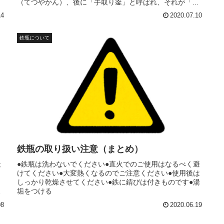
（てつやかん）、後に「手取り釜」と呼ばれ、それが「鉄
瓶」の起源と考えられています。
14
2020.07.10
鉄瓶について
鉄瓶の取り扱い注意（まとめ）
天
●鉄瓶は洗わないでください●直火でのご使用はなるべく避
けてください●大変熱くなるのでご注意ください●使用後は
、
しっかり乾燥させてください●鉄に錆びは付きものです●湯
あ
垢をつける
08
2020.06.19