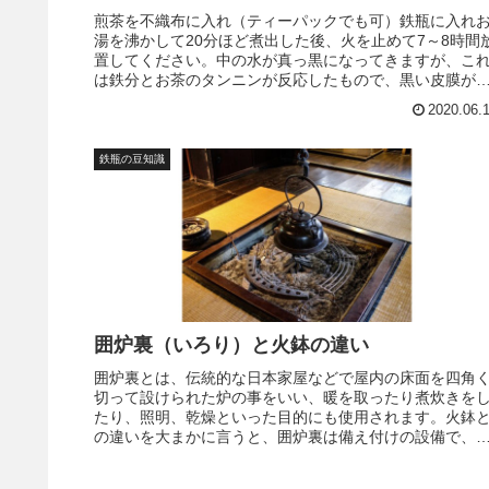
煎茶を不織布に入れ（ティーパックでも可）鉄瓶に入れ
湯を沸かして20分ほど煮出した後、火を止めて7～8時間
置してください。中の水が真っ黒になってきますが、こ
は鉄分とお茶のタンニンが反応したもので、黒い皮膜が
を抑える働きをしてくれます。
2020.06.
鉄瓶の豆知識
囲炉裏（いろり）と火鉢の違い
囲炉裏とは、伝統的な日本家屋などで屋内の床面を四角
切って設けられた炉の事をいい、暖を取ったり煮炊きを
たり、照明、乾燥といった目的にも使用されます。火鉢
の違いを大まかに言うと、囲炉裏は備え付けの設備で、
鉢は持ち運んで移動できる道具という事です。