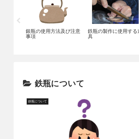
銀瓶の使用方法及び注意
鉄瓶の製作に使用する
関係
事項
具
鉄瓶について
鉄瓶について