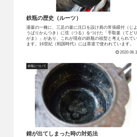
鉄瓶の歴史（ルーツ）
湯釜の一種に、三足の釜に注口を設け肩の常張鐶付（じ
うばりかんつき）に弦（つる）をつけた「手取釜（てど
がま）」があり、これが現在の鉄瓶の祖型と考えられて
ます。16世紀（戦国時代）には茶道で使われています。
2020.06.
鉄瓶について
錆が出てしまった時の対処法