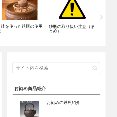
火鉢を使った鉄瓶の使用
鉄瓶の取り扱い注意（ま
空焚き
法
とめ）
対処法
お勧め商品紹介
お勧めの鉄瓶紹介