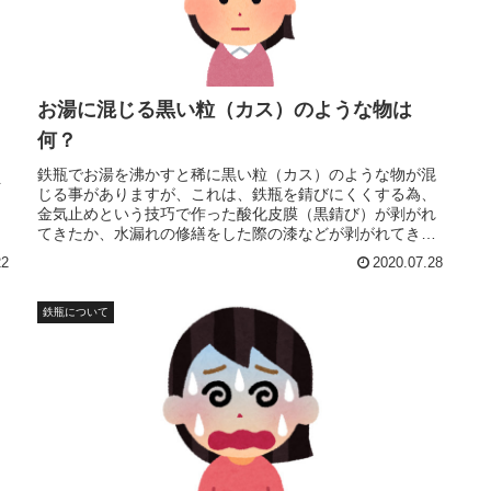
お湯に混じる黒い粒（カス）のような物は
何？
し
し
鉄瓶でお湯を沸かすと稀に黒い粒（カス）のような物が混
を
じる事がありますが、これは、鉄瓶を錆びにくくする為、
金気止めという技巧で作った酸化皮膜（黒錆び）が剥がれ
てきたか、水漏れの修繕をした際の漆などが剥がれてきた
かのいずれかが考えられます。
22
2020.07.28
鉄瓶について